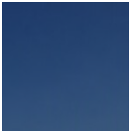
Přeskočit
na
obsah