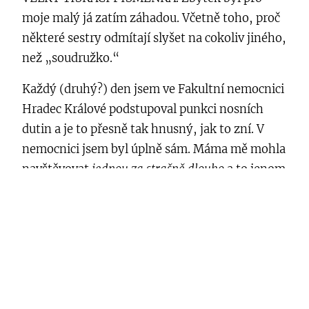
moje malý já zatím záhadou. Včetně toho, proč
některé sestry odmítají slyšet na cokoliv jiného,
než „soudružko.“
Každý (druhý?) den jsem ve Fakultní nemocnici
Hradec Králové podstupoval punkci nosních
dutin a je to přesně tak hnusný, jak to zní. V
nemocnici jsem byl úplně sám. Máma mě mohla
navštěvovat
jednou za strašně dlouho
a to jenom
na chvilku.
Protože zánět nosních dutin je smrtelná
nemoc, která je děsně nakažlivá, žejo.
… Že jo?!
Po Čtyřlístku přišel Jules Verne, Karel May a