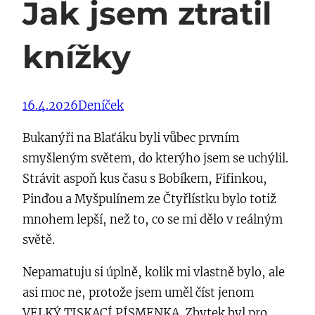
Jak jsem ztratil
knížky
16.4.2026
Deníček
Bukanýři na Blaťáku byli vůbec prvním
smyšleným světem, do kterýho jsem se uchýlil.
Strávit aspoň kus času s Bobíkem, Fifinkou,
Pinďou a Myšpulínem ze Čtyřlístku bylo totiž
mnohem lepší, než to, co se mi dělo v reálným
světě.
Nepamatuju si úplně, kolik mi vlastně bylo, ale
asi moc ne, protože jsem uměl číst jenom
VELKÝ TISKACÍ PÍSMENKA. Zbytek byl pro