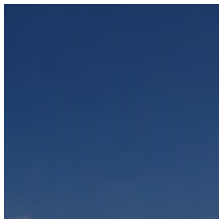
Přeskočit
na
obsah