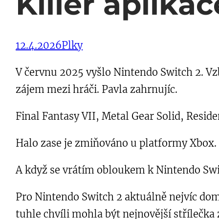
Killer aplikac
12.4.2026
Plky
V červnu 2025 vyšlo Nintendo Switch 2. Vz
zájem mezi hráči. Pavla zahrnujíc.
Final Fantasy VII, Metal Gear Solid, Residen
Halo zase je zmiňováno u platformy Xbox.
A když se vrátím obloukem k Nintendo Switc
Pro Nintendo Switch 2 aktuálně nejvíc dom
tuhle chvíli mohla být nejnovější střílečka