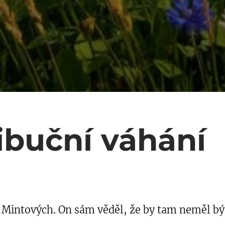
ibuční váhání
 Mintových. On sám věděl, že by tam neměl být.