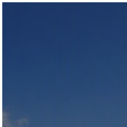
Přeskočit
na
obsah