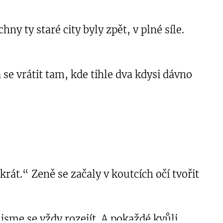
ny ty staré city byly zpět, v plné síle.
se vrátit tam, kde tihle dva kdysi dávno
krát.“ Zeně se začaly v koutcích očí tvořit
jsme se vždy rozejít. A pokaždé kvůli