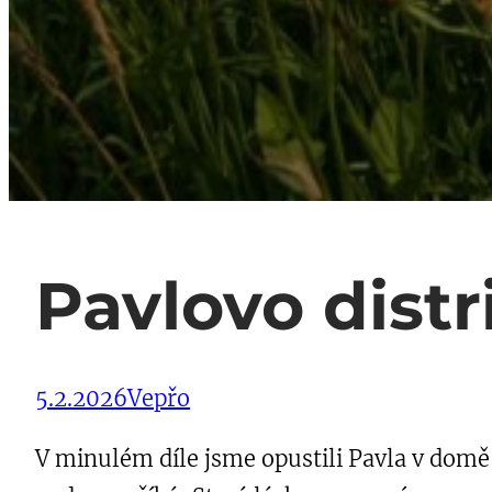
Pavlovo distr
5.2.2026
Vepřo
V minulém díle jsme opustili Pavla v domě