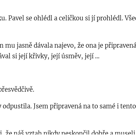
Pavel se ohlédl a celičkou si jí prohlédl. Všech
 mu jasně dávala najevo, že ona je připravená 
val si její křivky, její úsměv, její …
řesvědčivě.
dy odpustila. Jsem připravená na to samé i tento
i, že náš vztah nikdy neskončil dobře a museli 