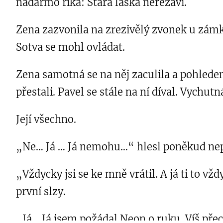
nadarmo říká: Stará láska nerezaví.
Zena zazvonila na zrezivělý zvonek u zámku. 
Sotva se mohl ovládat.
Zena samotná se na něj zaculila a pohledem
přestali. Pavel se stále na ní díval. Vychutná
Její všechno.
„Ne… Já … Já nemohu…“ hlesl poněkud nep
„Vždycky jsi se ke mně vrátil. A já ti to vž
první slzy.
„Já… Já jsem požádal Neon o ruku. Víš přec