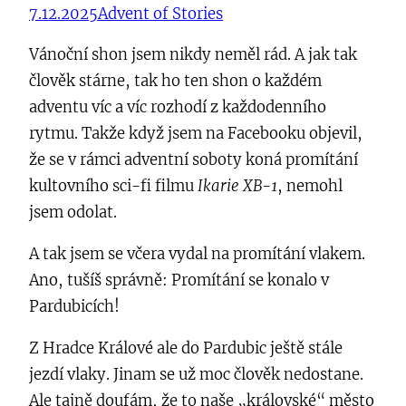
7.12.2025
Advent of Stories
Vánoční shon jsem nikdy neměl rád. A jak tak
člověk stárne, tak ho ten shon o každém
adventu víc a víc rozhodí z každodenního
rytmu. Takže když jsem na Facebooku objevil,
že se v rámci adventní soboty koná promítání
kultovního sci-fi filmu
Ikarie XB-1
, nemohl
jsem odolat.
A tak jsem se včera vydal na promítání vlakem.
Ano, tušíš správně: Promítání se konalo v
Pardubicích!
Z Hradce Králové ale do Pardubic ještě stále
jezdí vlaky. Jinam se už moc člověk nedostane.
Ale tajně doufám, že to naše „královské“ město