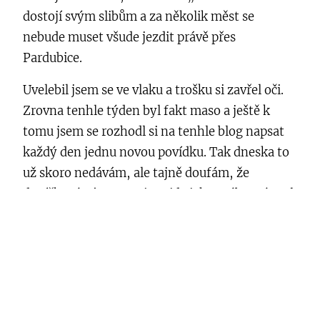
dostojí svým slibům a za několik měst se
nebude muset všude jezdit právě přes
Pardubice.
Uvelebil jsem se ve vlaku a trošku si zavřel oči.
Zrovna tenhle týden byl fakt maso a ještě k
tomu jsem se rozhodl si na tenhle blog napsat
každý den jednu novou povídku. Tak dneska to
už skoro nedávám, ale tajně doufám, že
deníčkový záznam mi projde jako svébytný styl
povídky.
Pardubickým nádražím jsem prošel ještě s napůl
zaslepenýma očima. Dopředu jsem si našel
cestu na místní vysokoškolské koleje, kde
banda nerdů, jako jsem já, nachystala tohle