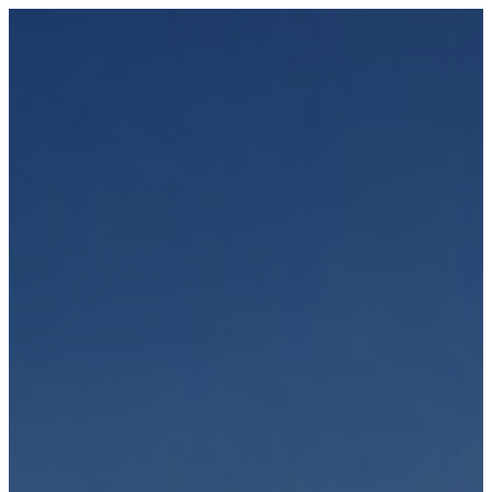
Přeskočit
na
obsah