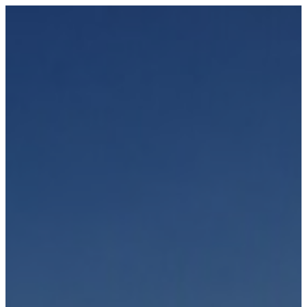
Přeskočit
na
obsah