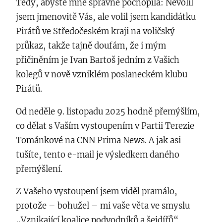
Tedy, abyste mne správně pochopila: Nevolil
jsem jmenovitě Vás, ale volil jsem kandidátku
Pirátů ve Středočeském kraji na voličský
průkaz, takže tajně doufám, že i mým
přičiněním je Ivan Bartoš jedním z Vašich
kolegů v nově vzniklém poslaneckém klubu
Pirátů.
Od neděle 9. listopadu 2025 hodně přemýšlím,
co dělat s Vaším vystoupením v Partii Terezie
Tománkové na CNN Prima News. A jak asi
tušíte, tento e-mail je výsledkem daného
přemýšlení.
Z Vašeho vystoupení jsem viděl pramálo,
protože – bohužel – mi vaše věta ve smyslu
„Vznikající koalice podvodníků a šejdířů“