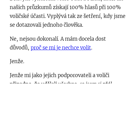
našich průzkumů získají 100% hlasů při 100%
voličské účasti. Vyplývá tak ze šetření, kdy jsme
se dotazovali jednoho člověka.
Ne, nejsou dokonalí. A mám docela dost
důvodů,
proč se mi je nechce volit
.
Jenže.
Jenže mi jako jejich podporovateli a voliči
připadne, že udělali
všechno, co jsem si přál.
Reformovali sebe a svou stranu a nakopli nový
vítr do plachet. A já je za tohle chci odměnit.
V opozici jsou fakt super a myslím si, že v ní
budou i další 4 roky. Pokud by se měli podílet na