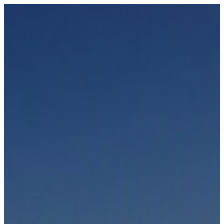
Přeskočit
na
obsah