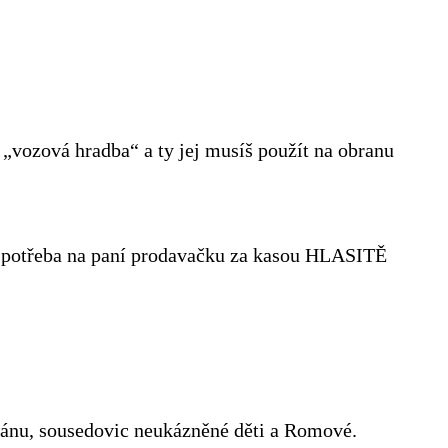
 „vozová hradba“ a ty jej musíš použít na obranu
šem potřeba na paní prodavačku za kasou HLASITĚ
stánu, sousedovic neukázněné děti a Romové.