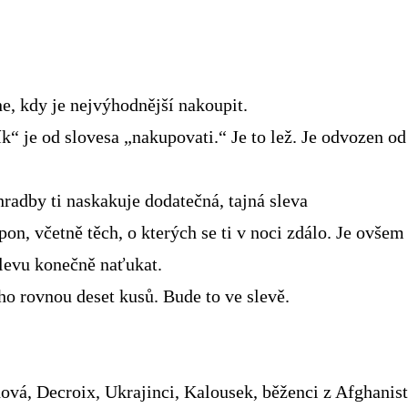
ne, kdy je nejvýhodnější nakoupit.
k“ je od slovesa „nakupovati.“ Je to lež. Je odvozen od
adby ti naskakuje dodatečná, tajná sleva
pon, včetně těch, o kterých se ti v noci zdálo. Je ov
levu konečně naťukat.
o rovnou deset kusů. Bude to ve slevě.
ová, Decroix, Ukrajinci, Kalousek, běženci z Afghani