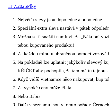
11.7.2025
Plky
Největší slevy jsou dopoledne a odpoledne.
Speciální extra sleva nastává v pátek odpoled
Možná se ti snažili namluvit že „Nákupní vozí
tebou kupovaného produktu!
Za každou minutu ubráněnou pomocí vozové hr
Na pokladně lze uplatnit jakýkoliv slevový ku
KŘIČET aby pochopila, že tam má tu tajnou s
Když vidíš Vietnamce něco nakupovat, kup toh
Za vysoké ceny může Fiala.
Nebo Babiš.
Další v seznamu jsou v tomto pořadí: Černoch