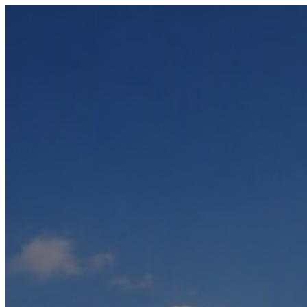
Přeskočit
na
obsah