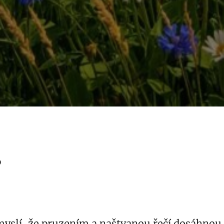
…
i myslí, že pruzením a naštvanou řečí dosáhnou