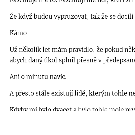
Že když budou vypruzovat, tak že se docílí 
Kámo
Už několik let mám pravidlo, že pokud ně
abych daný úkol splnil přesně v předepsan
Ani o minutu navíc.
A přesto stále existují lidé, kterým tohle n
Kdyby mi bylo dvacet a bylo tohle moje p
Ale vole. Je mi dvacet?