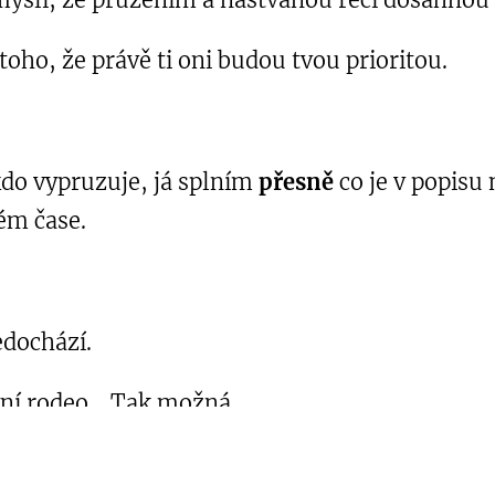
toho, že právě ti oni budou tvou prioritou.
kdo vypruzuje, já splním
přesně
co je v popisu 
ém čase.
edochází.
rvní rodeo… Tak možná.