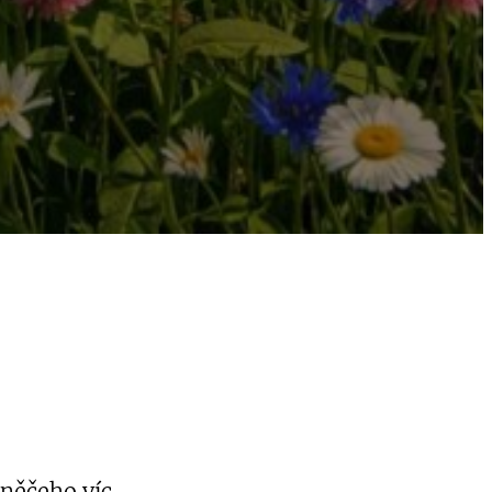
 něčeho víc.