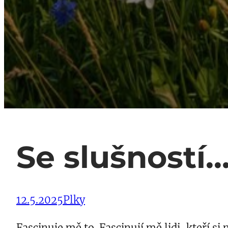
Se slušností
12.5.2025
Plky
Fascinuje mě to. Fascinují mě lidi, kteří s