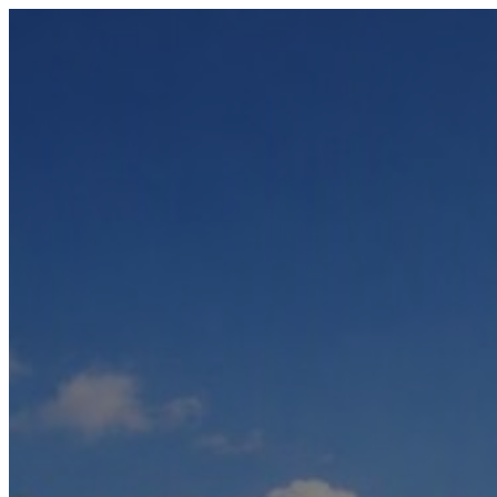
Přeskočit
na
obsah